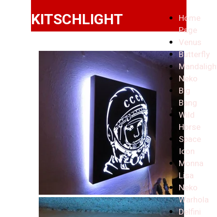
KITSCHLIGHT
Home
Page
Venus
Butterfly
Mandaligh
Neko
Big
Bang
Wild
Horse
Space
Icon
Monna
Lisa
Neko
Warhola
Delfini