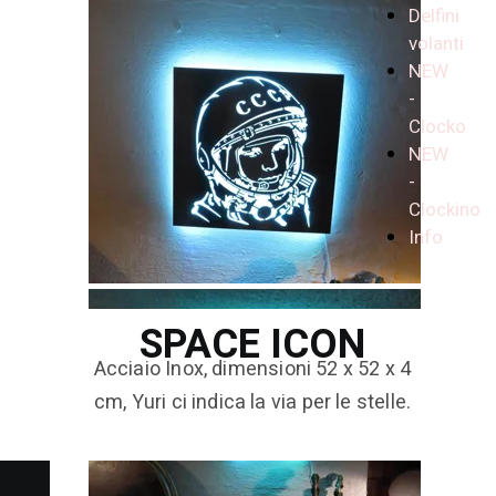
Delfini
volanti
NEW
-
Clocko
NEW
-
Clockino
Info
SPACE ICON
Acciaio Inox, dimensioni 52 x 52 x 4
cm, Yuri ci indica la via per le stelle.